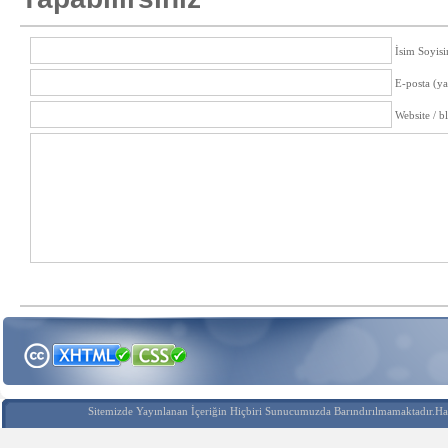
İsim Soyisi
E-posta (y
Website / b
Sitemizde Yayınlanan İçeriğin Hiçbiri Sunucumuzda Barındırılmamaktadır.Hak