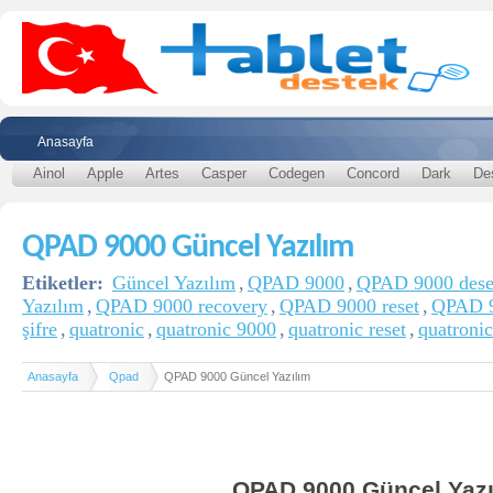
Anasayfa
Ainol
Apple
Artes
Casper
Codegen
Concord
Dark
De
QPAD 9000 Güncel Yazılım
Etiketler:
Güncel Yazılım
,
QPAD 9000
,
QPAD 9000 des
Yazılım
,
QPAD 9000 recovery
,
QPAD 9000 reset
,
QPAD 9
şifre
,
quatronic
,
quatronic 9000
,
quatronic reset
,
quatronic
Anasayfa
Qpad
QPAD 9000 Güncel Yazılım
QPAD 9000 Güncel Yazı