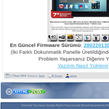
En Güncel Firmware Sürümü
:
28022013D
(İki Farklı Dokunmatik Panelle Üretildiğin
Problem Yaşarsanız Diğerini Y
Yazılım Nasıl Yüklenir
13
Nisan 2014
Kategori :
Dark
0
Yorum
admin
Sitemizde Yayınlanan İçeriğin Hiçbiri Sunucumuzda Barındırılmamaktadır.Hak