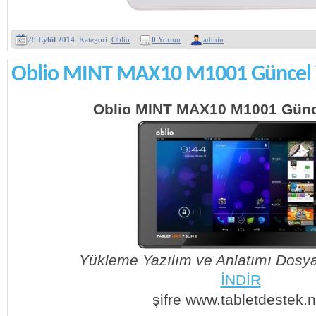
28
Eylül 2014
Kategori :
Oblio
0
Yorum
admin
Oblio MINT MAX10 M1001 Güncel 
Oblio MINT MAX10 M1001 Günc
Yükleme Yazılım ve Anlatımı Dosya
İNDİR
şifre www.tabletdestek.n