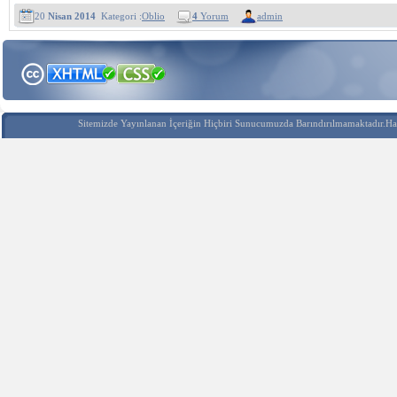
20
Nisan 2014
Kategori :
Oblio
4
Yorum
admin
Sitemizde Yayınlanan İçeriğin Hiçbiri Sunucumuzda Barındırılmamaktadır.Hak