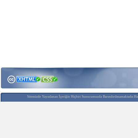
Sitemizde Yayınlanan İçeriğin Hiçbiri Sunucumuzda Barındırılmamaktadır.Hak