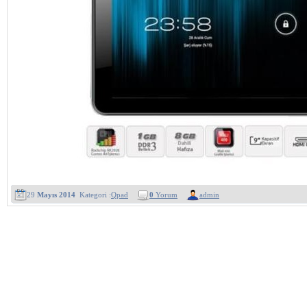
29
Mayıs 2014
Kategori :
Qpad
0
Yorum
admin