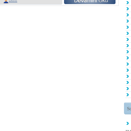
admin
S