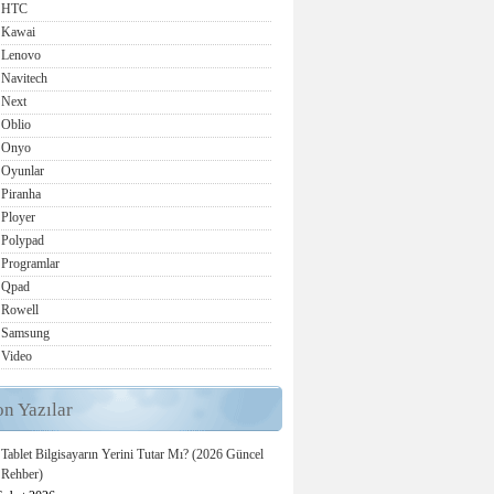
HTC
Kawai
Lenovo
Navitech
Next
Oblio
Onyo
Oyunlar
Piranha
Ployer
Polypad
Programlar
Qpad
Rowell
Samsung
Video
on Yazılar
Tablet Bilgisayarın Yerini Tutar Mı? (2026 Güncel
Rehber)