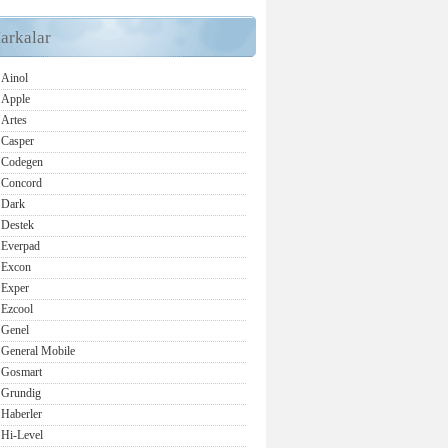
arkalar
Ainol
Apple
Artes
Casper
Codegen
Concord
Dark
Destek
Everpad
Excon
Exper
Ezcool
Genel
General Mobile
Gosmart
Grundig
Haberler
Hi-Level