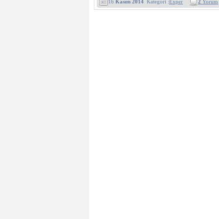
16
Kasım 2014
Kategori :
Exper
2
Yorum