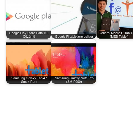
Google Play Store Hata 101
General Mobile E-Tab 4
Çözümü
Google Fi tabletlere geliyor
(MEB Tablet)
Samsung Galaxy Tab A7
Samsung Galaxy Note Pro
Stock Rom
(SM-P900)