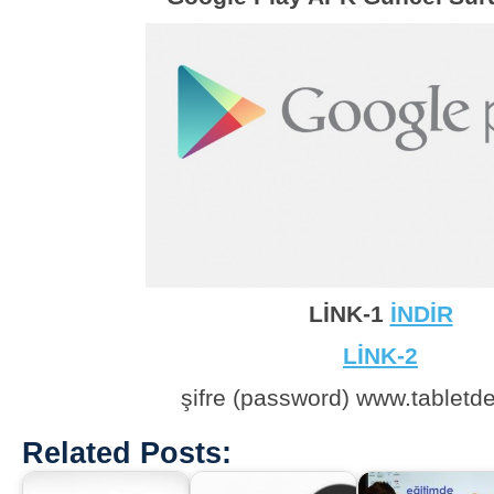
LİNK-1
İNDİR
LİNK-2
şifre (password) www.tabletde
Related Posts: