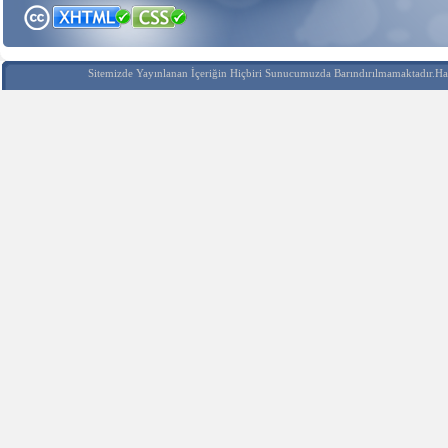
Sitemizde Yayınlanan İçeriğin Hiçbiri Sunucumuzda Barındırılmamaktadır.Hak