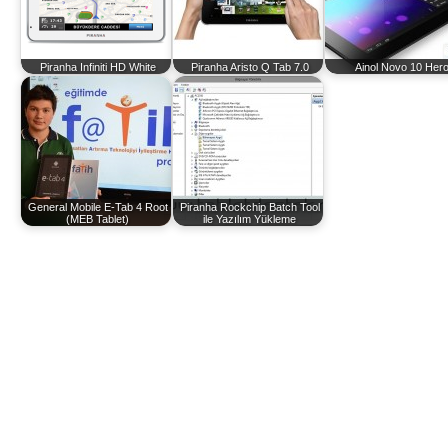
Piranha Infiniti HD White
Piranha Aristo Q Tab 7.0
Ainol Novo 10 Her
General Mobile E-Tab 4 Root
Piranha Rockchip Batch Tool
(MEB Tablet)
ile Yazılım Yükleme