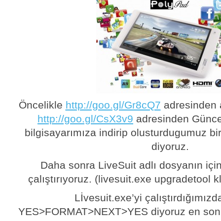
Öncelikle
http://goo.gl/Gr8cQ7
adresinden 
http://goo.gl/CsX3v9
adresinden Günce
bilgisayarımıza indirip olusturdugumuz bir
diyoruz.
Daha sonra LiveSuit adlı dosyanın için
çalıştırıyoruz. (livesuit.exe upgradetool 
Lİvesuit.exe’yi çalıştırdığımızda
YES>FORMAT>NEXT>YES diyoruz en son 