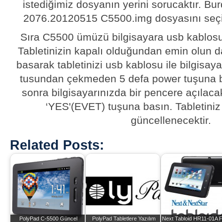
istediğimiz dosyanın yerini sorucaktır. 
2076.20120515 C5500.img dosyasını seçip
Sıra C5500 ümüzü bilgisayara usb kablosu
Tabletinizin kapalı olduğundan emin olun d
basarak tabletinizi usb kablosu ile bilgisaya
tusundan çekmeden 5 defa power tuşuna b
sonra bilgisayarınızda bir pencere açılaca
‘YES'(EVET) tuşuna basın. Tabletiniz
güncellenecektir.
Related Posts:
PolyPad C-5500 Güncel
PolyPad Tabletlere Yazılım
Next Tabloid HR11-01A 