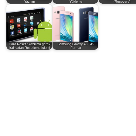
Yazılım
Yükleme
(Recovery)
Hard Reset / Yazılıma gerek
Samsung Galaxy A3 - A5
kalmadan Resetleme İşlemi
Format