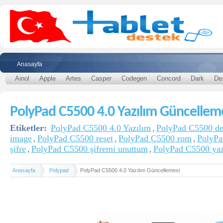
Anasayfa
Ainol
Apple
Artes
Casper
Codegen
Concord
Dark
De
PolyPad C5500 4.0 Yazılım Güncellem
Etiketler:
PolyPad C5500 4.0 Yazılım
,
PolyPad C5500 de
image
,
PolyPad C5500 reset
,
PolyPad C5500 rom
,
PolyPa
şifre
,
PolyPad C5500 şifremi unuttum
,
PolyPad C5500 yaz
Anasayfa
Polypad
PolyPad C5500 4.0 Yazılım Güncellemesi