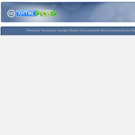
Sitemizde Yayınlanan İçeriğin Hiçbiri Sunucumuzda Barındırılmamaktadır.Hak