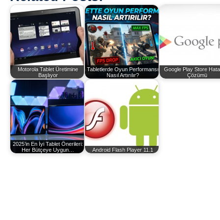
Motorola Tablet Üretimine
Tabletlerde Oyun Performansı
Google Play Store Hat
Başlıyor
Nasıl Artırılır?
Çözümü
2025’in En İyi Tablet Önerileri:
Her Bütçeye Uygun…
Android Flash Player 11.1