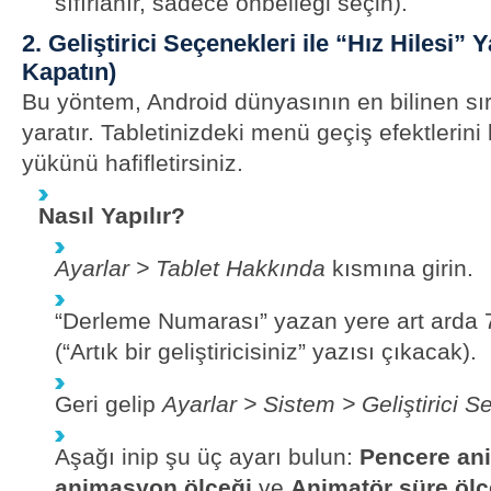
sıfırlanır, sadece önbelleği seçin).
2. Geliştirici Seçenekleri ile “Hız Hilesi”
Kapatın)
Bu yöntem, Android dünyasının en bilinen sır
yaratır. Tabletinizdeki menü geçiş efektlerini
yükünü hafifletirsiniz.
Nasıl Yapılır?
Ayarlar > Tablet Hakkında
kısmına girin.
“Derleme Numarası” yazan yere art arda 7
(“Artık bir geliştiricisiniz” yazısı çıkacak).
Geri gelip
Ayarlar > Sistem > Geliştirici S
Aşağı inip şu üç ayarı bulun:
Pencere an
animasyon ölçeği
ve
Animatör süre ölç