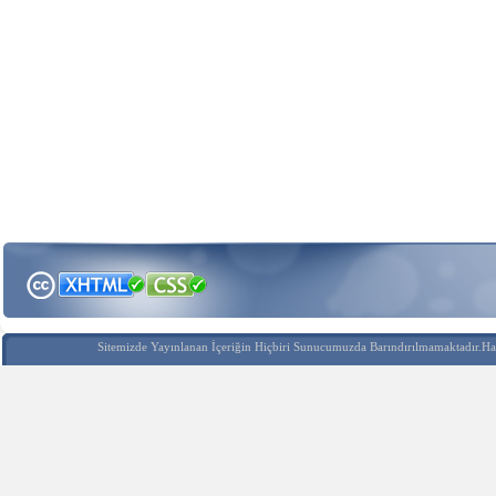
Sitemizde Yayınlanan İçeriğin Hiçbiri Sunucumuzda Barındırılmamaktadır.Hak