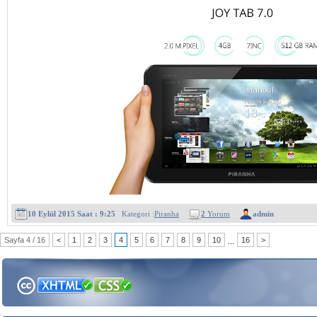
10 Eylül 2015 Saat : 9:25
Kategori :
Piranha
2
Yorum
admin
Sayfa 4 / 16
<
1
2
3
4
5
6
7
8
9
10
16
>
...