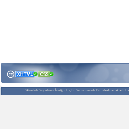
Sitemizde Yayınlanan İçeriğin Hiçbiri Sunucumuzda Barındırılmamaktadır.Hak