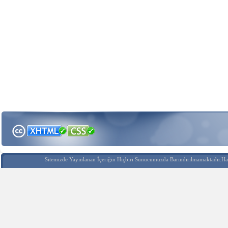
Sitemizde Yayınlanan İçeriğin Hiçbiri Sunucumuzda Barındırılmamaktadır.Hak