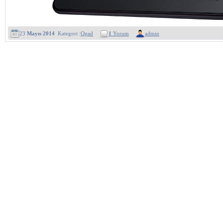
23
Mayıs 2014
Kategori :
Qpad
1
Yorum
admin