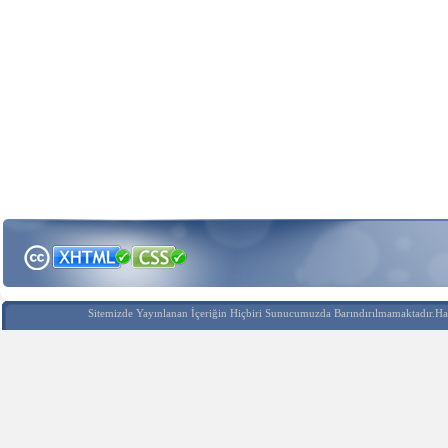
Sitemizde Yayınlanan İçeriğin Hiçbiri Sunucumuzda Barındırılmamaktadır.Hak