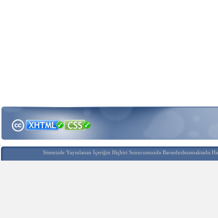
Sitemizde Yayınlanan İçeriğin Hiçbiri Sunucumuzda Barındırılmamaktadır.Hak