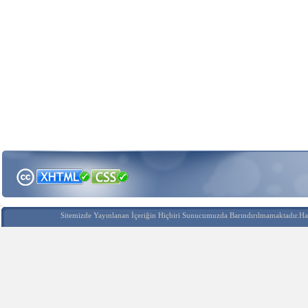
Sitemizde Yayınlanan İçeriğin Hiçbiri Sunucumuzda Barındırılmamaktadır.Hak