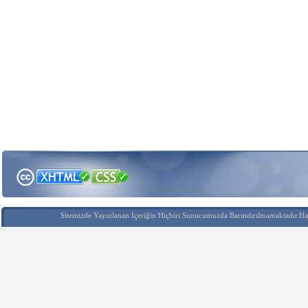
Sitemizde Yayınlanan İçeriğin Hiçbiri Sunucumuzda Barındırılmamaktadır.Hak