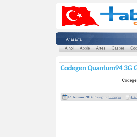
Anasayfa
Ainol
Apple
Artes
Casper
Cod
Codegen Quantum94 3G Gü
Codege
13
Temmuz 2014
Kategori :
Codegen
4
Yo