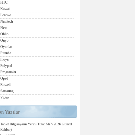
HTC
Kawai
Lenovo
Navitech
Next
Oblio
Onyo
Oyunlar
Piranha
Ployer
Polypad
Programlar
Qpad
Rowell
Samsung
Video
on Yazılar
Tablet Bilgisayarın Yerini Tutar Mı? (2026 Güncel
Rehber)