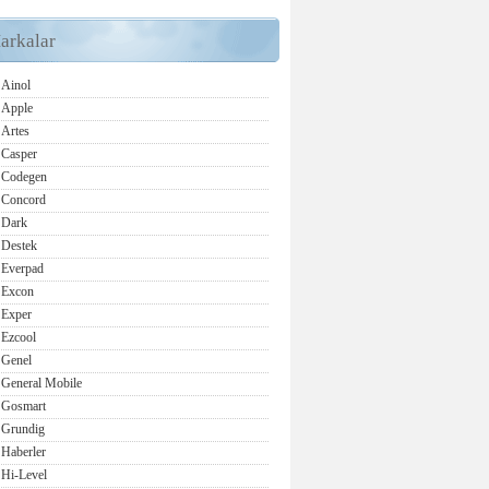
arkalar
Ainol
Apple
Artes
Casper
Codegen
Concord
Dark
Destek
Everpad
Excon
Exper
Ezcool
Genel
General Mobile
Gosmart
Grundig
Haberler
Hi-Level