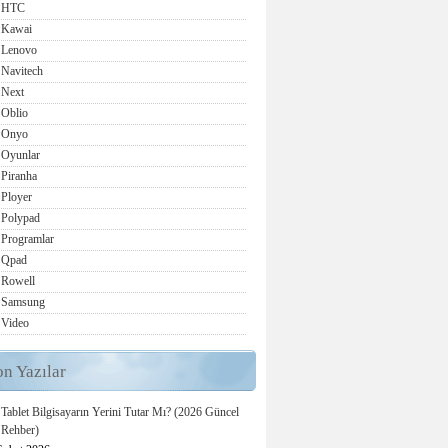
HTC
Kawai
Lenovo
Navitech
Next
Oblio
Onyo
Oyunlar
Piranha
Ployer
Polypad
Programlar
Qpad
Rowell
Samsung
Video
on Yazılar
Tablet Bilgisayarın Yerini Tutar Mı? (2026 Güncel
Rehber)