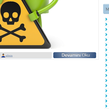
M
admin