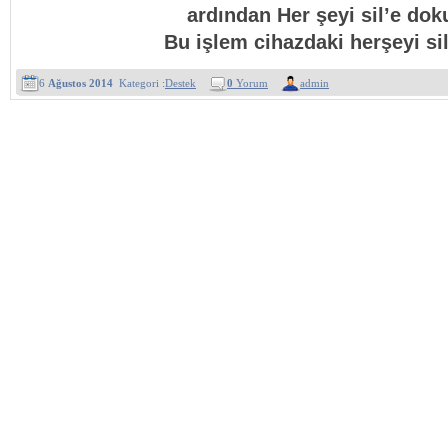
ardından Her şeyi sil’e dok
Bu işlem cihazdaki herşeyi sil
6
Ağustos 2014
Kategori :
Destek
0
Yorum
admin