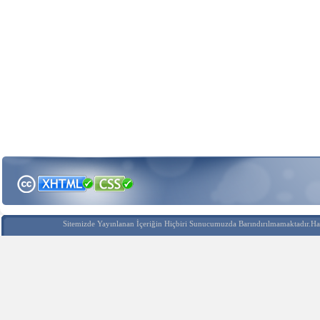
Sitemizde Yayınlanan İçeriğin Hiçbiri Sunucumuzda Barındırılmamaktadır.Hak