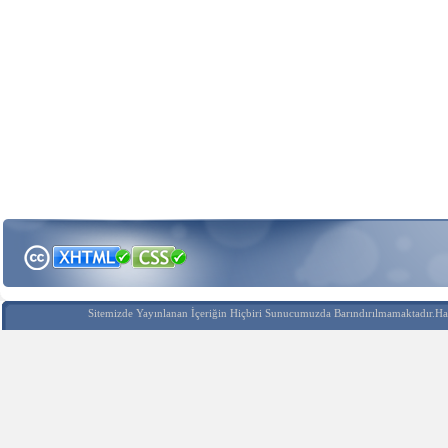
Sitemizde Yayınlanan İçeriğin Hiçbiri Sunucumuzda Barındırılmamaktadır.Hak