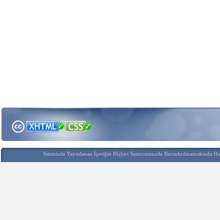
Sitemizde Yayınlanan İçeriğin Hiçbiri Sunucumuzda Barındırılmamaktadır.Hak