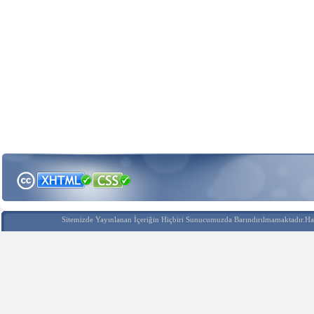
Sitemizde Yayınlanan İçeriğin Hiçbiri Sunucumuzda Barındırılmamaktadır.Hak