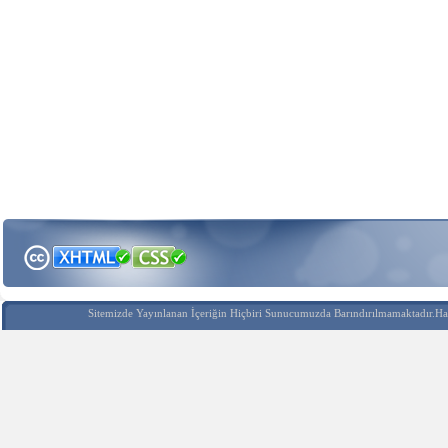
Sitemizde Yayınlanan İçeriğin Hiçbiri Sunucumuzda Barındırılmamaktadır.Hak