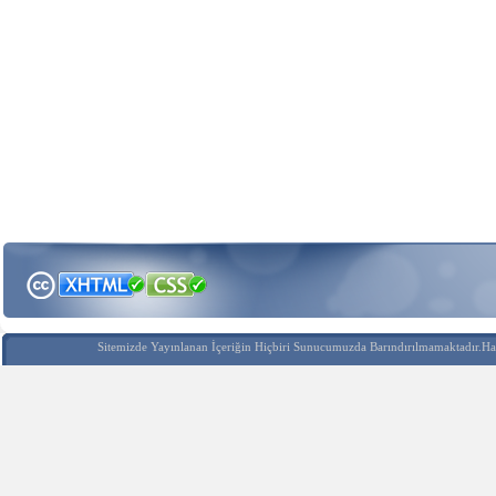
Sitemizde Yayınlanan İçeriğin Hiçbiri Sunucumuzda Barındırılmamaktadır.Hak