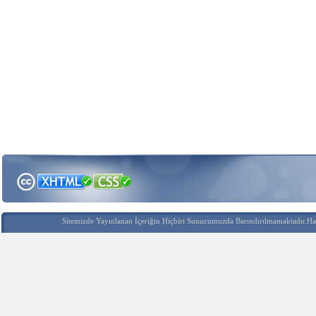
Sitemizde Yayınlanan İçeriğin Hiçbiri Sunucumuzda Barındırılmamaktadır.Hak