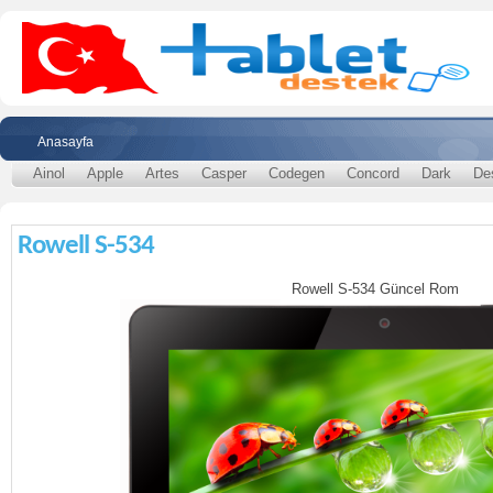
Anasayfa
Ainol
Apple
Artes
Casper
Codegen
Concord
Dark
De
Rowell S-534
Rowell S-534 Güncel Rom