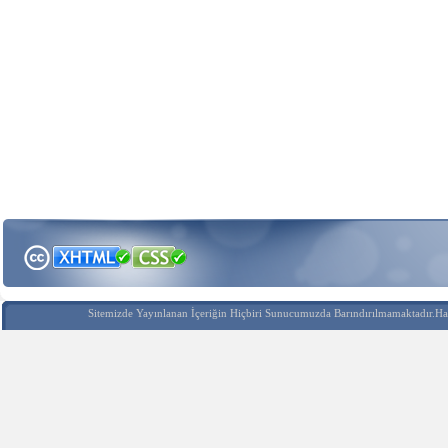
Sitemizde Yayınlanan İçeriğin Hiçbiri Sunucumuzda Barındırılmamaktadır.Hak