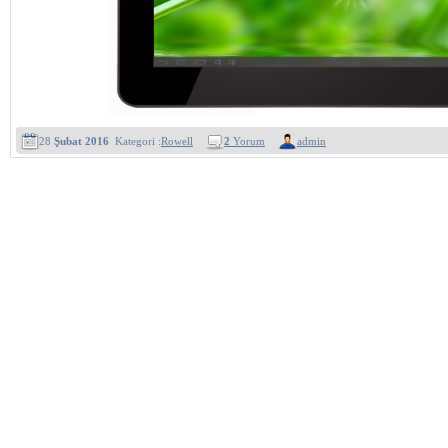
28
Şubat 2016
Kategori :
Rowell
2
Yorum
admin