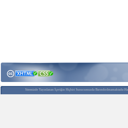
Sitemizde Yayınlanan İçeriğin Hiçbiri Sunucumuzda Barındırılmamaktadır.Hak