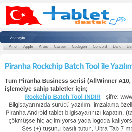
Anasayfa
Ainol
Apple
Artes
Casper
Codegen
Concord
Dark
De
Piranha Rockchip Batch Tool ile Yazıl
Tüm Piranha Business serisi (AllWinner A10, 
işlemciye sahip tabletler için;
Rockchip Batch Tool İNDİR
şifre: www.
Bilgisayarınızda sürücü yazılımı imzalama özelli
Piranha Android tablet bilgisayarınızı kapatın, (
çökmüşse hiç açılmıyorsa yada logoda kalıyor
Ses (+) tuşunu basılı tutun, Ultra Tab 7 mo