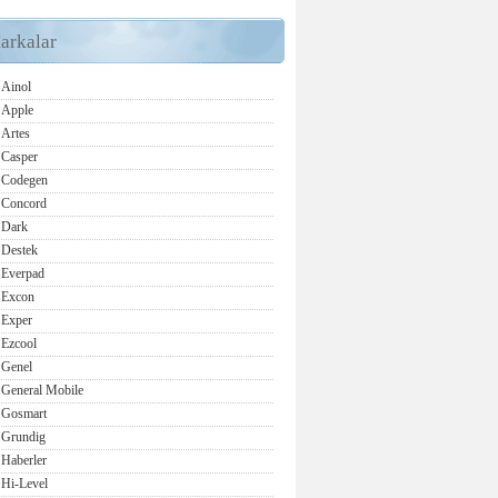
arkalar
Ainol
Apple
Artes
Casper
Codegen
Concord
Dark
Destek
Everpad
Excon
Exper
Ezcool
Genel
General Mobile
Gosmart
Grundig
Haberler
Hi-Level