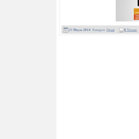
26
Mayıs 2014
Kategori :
Qpad
0
Yorum