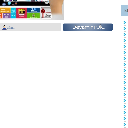
M
admin