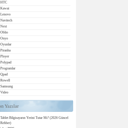
HTC
Kawai
Lenovo
Navitech
Next
Oblio
Onyo
Oyunlar
Piranha
Ployer
Polypad
Programlar
Qpad
Rowell
Samsung
Video
on Yazılar
Tablet Bilgisayarın Yerini Tutar Mı? (2026 Güncel
Rehber)