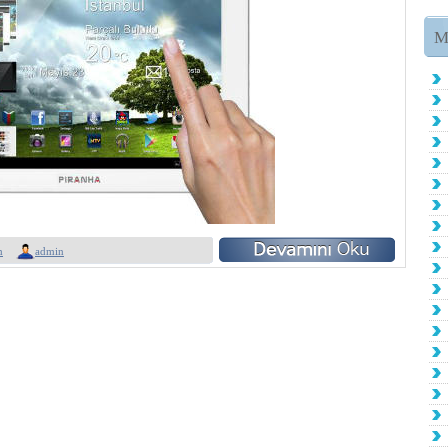
M
m
admin