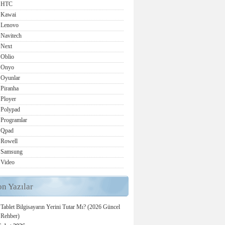
HTC
Kawai
Lenovo
Navitech
Next
Oblio
Onyo
Oyunlar
Piranha
Ployer
Polypad
Programlar
Qpad
Rowell
Samsung
Video
on Yazılar
Tablet Bilgisayarın Yerini Tutar Mı? (2026 Güncel
Rehber)