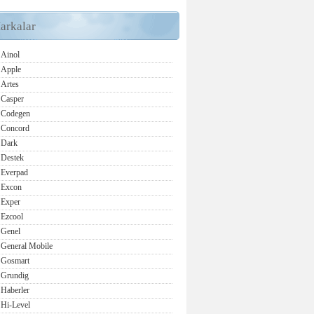
arkalar
Ainol
Apple
Artes
Casper
Codegen
Concord
Dark
Destek
Everpad
Excon
Exper
Ezcool
Genel
General Mobile
Gosmart
Grundig
Haberler
Hi-Level