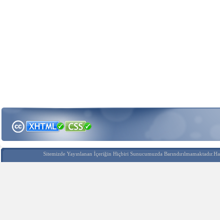
Sitemizde Yayınlanan İçeriğin Hiçbiri Sunucumuzda Barındırılmamaktadır.Hak