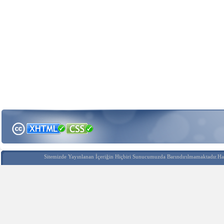
Sitemizde Yayınlanan İçeriğin Hiçbiri Sunucumuzda Barındırılmamaktadır.Hak