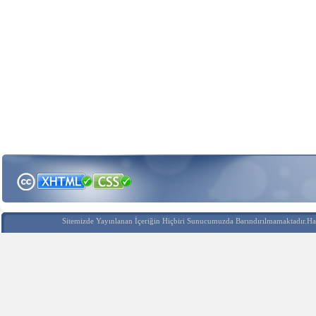
Sitemizde Yayınlanan İçeriğin Hiçbiri Sunucumuzda Barındırılmamaktadır.Hak