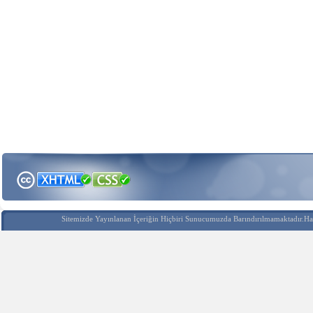
Sitemizde Yayınlanan İçeriğin Hiçbiri Sunucumuzda Barındırılmamaktadır.Hak