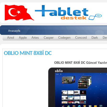
Anasayfa
Ainol
Apple
Artes
Casper
Codegen
Concord
Dark
De
OBLIO MINT 8X8İ DC
OBLIO MINT 8X8İ DC Güncel Yazıl