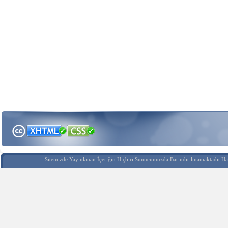
Sitemizde Yayınlanan İçeriğin Hiçbiri Sunucumuzda Barındırılmamaktadır.Hak