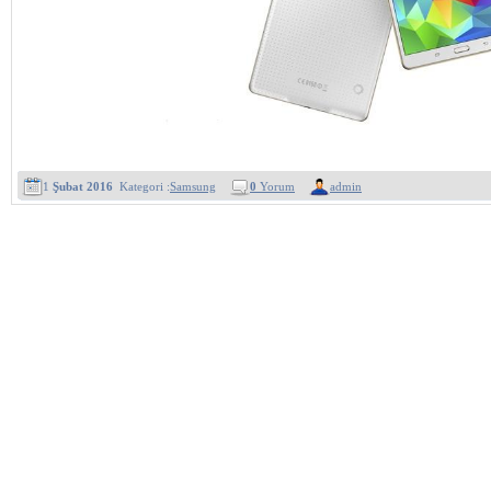
1
Şubat 2016
Kategori :
Samsung
0
Yorum
admin