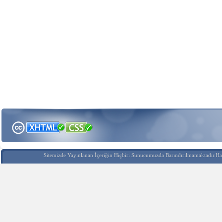
Sitemizde Yayınlanan İçeriğin Hiçbiri Sunucumuzda Barındırılmamaktadır.Hak