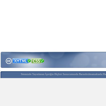
Sitemizde Yayınlanan İçeriğin Hiçbiri Sunucumuzda Barındırılmamaktadır.Hak