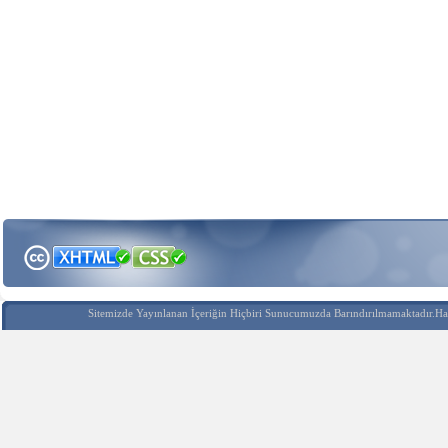
Sitemizde Yayınlanan İçeriğin Hiçbiri Sunucumuzda Barındırılmamaktadır.Hak