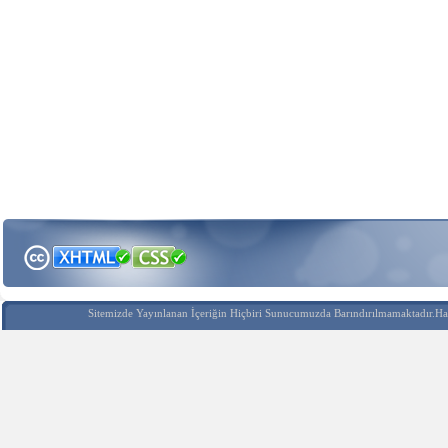
Sitemizde Yayınlanan İçeriğin Hiçbiri Sunucumuzda Barındırılmamaktadır.Hak