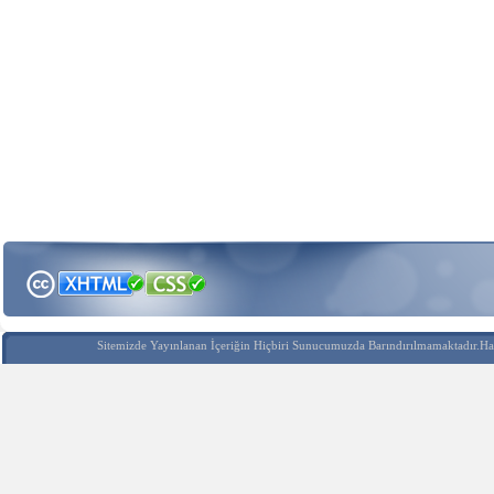
Sitemizde Yayınlanan İçeriğin Hiçbiri Sunucumuzda Barındırılmamaktadır.Hak