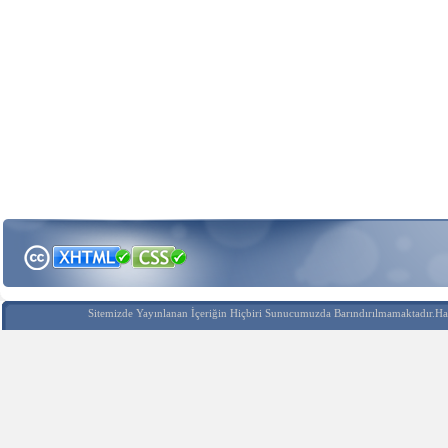
Sitemizde Yayınlanan İçeriğin Hiçbiri Sunucumuzda Barındırılmamaktadır.Hak