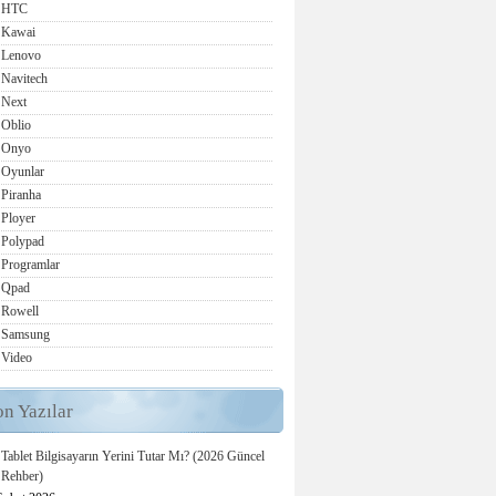
HTC
Kawai
Lenovo
Navitech
Next
Oblio
Onyo
Oyunlar
Piranha
Ployer
Polypad
Programlar
Qpad
Rowell
Samsung
Video
on Yazılar
Tablet Bilgisayarın Yerini Tutar Mı? (2026 Güncel
Rehber)