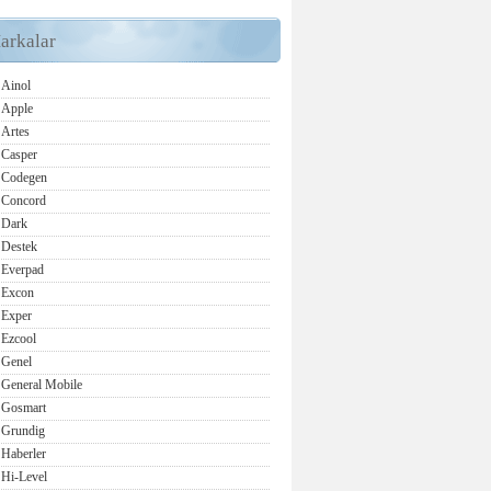
arkalar
Ainol
Apple
Artes
Casper
Codegen
Concord
Dark
Destek
Everpad
Excon
Exper
Ezcool
Genel
General Mobile
Gosmart
Grundig
Haberler
Hi-Level