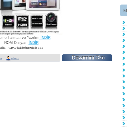
M
eme Talimatı ve Yazılım
İNDİR
ROM Dosyası
İNDİR
şifre: www.tabletdestek.net
m
admin