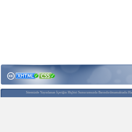
Sitemizde Yayınlanan İçeriğin Hiçbiri Sunucumuzda Barındırılmamaktadır.Hak