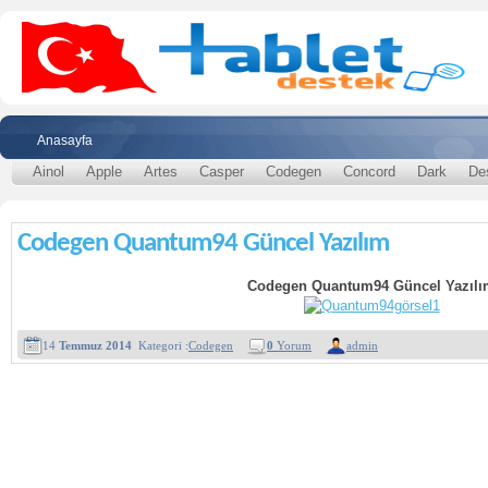
Anasayfa
Ainol
Apple
Artes
Casper
Codegen
Concord
Dark
De
Codegen Quantum94 Güncel Yazılım
Codegen Quantum94 Güncel Yazılı
14
Temmuz 2014
Kategori :
Codegen
0
Yorum
admin