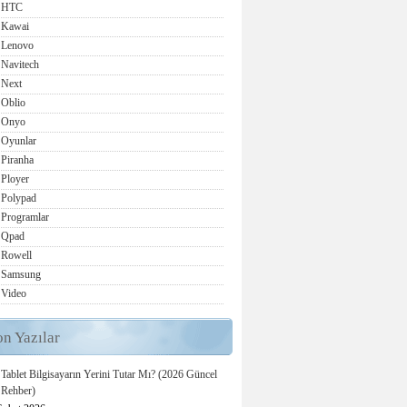
HTC
Kawai
Lenovo
Navitech
Next
Oblio
Onyo
Oyunlar
Piranha
Ployer
Polypad
Programlar
Qpad
Rowell
Samsung
Video
on Yazılar
Tablet Bilgisayarın Yerini Tutar Mı? (2026 Güncel
Rehber)