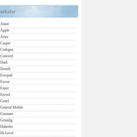
arkalar
Ainol
Apple
Artes
Casper
Codegen
Concord
Dark
Destek
Everpad
Excon
Exper
Ezcool
Genel
General Mobile
Gosmart
Grundig
Haberler
Hi-Level