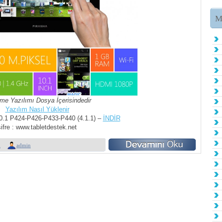
M
me Yazılımı Dosya İçerisindedir
Yazılım Nasıl Yüklenir
0.1 P424-P426-P433-P440 (4.1.1) –
İNDİR
şifre : www.tabletdestek.net
m
admin