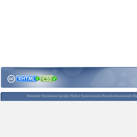
Sitemizde Yayınlanan İçeriğin Hiçbiri Sunucumuzda Barındırılmamaktadır.Hak