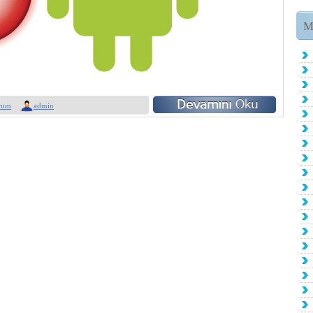
M
rum
admin