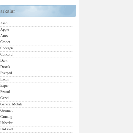
arkalar
Ainol
Apple
Artes
Casper
Codegen
Concord
Dark
Destek
Everpad
Excon
Exper
Ezcool
Genel
General Mobile
Gosmart
Grundig
Haberler
Hi-Level