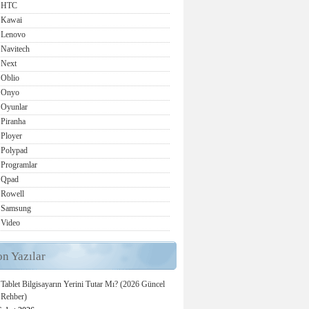
HTC
Kawai
Lenovo
Navitech
Next
Oblio
Onyo
Oyunlar
Piranha
Ployer
Polypad
Programlar
Qpad
Rowell
Samsung
Video
on Yazılar
Tablet Bilgisayarın Yerini Tutar Mı? (2026 Güncel
Rehber)